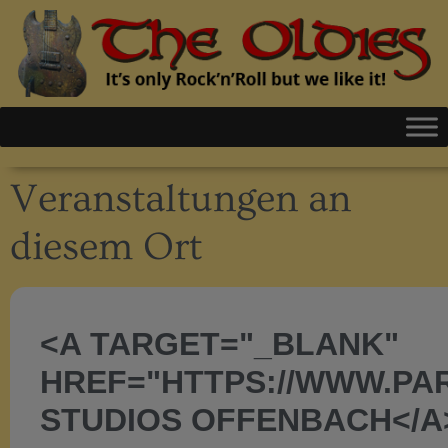
Veranstaltungen an
diesem Ort
<A TARGET="_BLANK"
HREF="HTTPS://WWW.PA
STUDIOS OFFENBACH</A