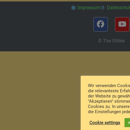
Impressum
Impressum
Datenschut
Datenschut
© The Oldies
© The Oldies
Wir verwenden Cookie
die relevanteste Erfa
der Website zu gewähr
"Akzeptieren" stimm
Cookies zu. In unser
die Einstellungen jede
Cookie settings