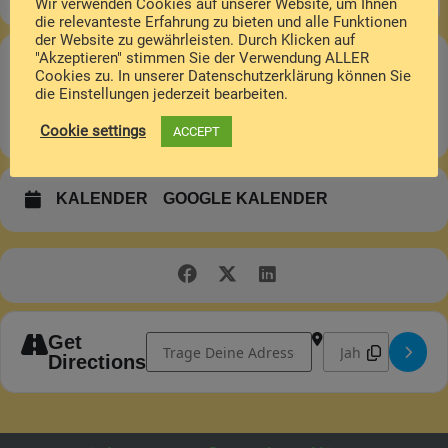
Wir verwenden Cookies auf unserer Website, um Ihnen
die relevanteste Erfahrung zu bieten und alle Funktionen
der Website zu gewährleisten. Durch Klicken auf
"Akzeptieren" stimmen Sie der Verwendung ALLER
ORT
Cookies zu. In unserer Datenschutzerklärung können Sie
die Einstellungen jederzeit bearbeiten.
Kirmesplatz Hüttenberg-Reiskirchen
Cookie settings
Jahnallee, 35625 Hüttenberg
ACCEPT
KALENDER
GOOGLE KALENDER
Address - 50. Zeltkirmes in Reiskirchen []
Destination Address
Get
Directions