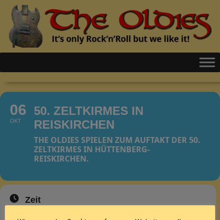
06
50. ZELTKIRMES IN
OKT
REISKIRCHEN
THE OLDIES SPIELEN ZUM AUFTAKT DER 50.
ZELTKIRMES IN HÜTTENBERG-
REISKIRCHEN.
Zeit
Donnerstag 06.10.2022, 21:00 9:00pm