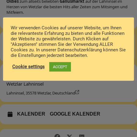
Oldies
zum allseits beliebten
Gallusmarkt
auf der Lahninsel im
Herzen von Wetzlar die besten Hits aller Zeiten zum Mitsingen und
Mitfeiern.
Wir verwenden Cookies auf unserer Website, um Ihnen
die relevanteste Erfahrung zu bieten und alle Funktionen
der Website zu gewährleisten. Durch Klicken auf
Zeit
"Akzeptieren" stimmen Sie der Verwendung ALLER
Cookies zu. In unserer Datenschutzerklärung können Sie
Samstag 17.10.2026, 19:30 7:30pm
die Einstellungen jederzeit bearbeiten.
Cookie settings
ACCEPT
Ort
Wetzlar Lahninsel
Lahninsel, 35578 Wetzlar, Deutschland
KALENDER
GOOGLE KALENDER