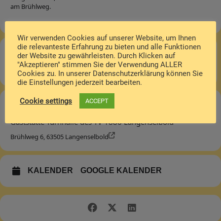
am Brühlweg.
Wir verwenden Cookies auf unserer Website, um Ihnen
die relevanteste Erfahrung zu bieten und alle Funktionen
Zeit
der Website zu gewährleisten. Durch Klicken auf
"Akzeptieren" stimmen Sie der Verwendung ALLER
Dienstag 30.04.2024, 20:00 8:00pm
Cookies zu. In unserer Datenschutzerklärung können Sie
die Einstellungen jederzeit bearbeiten.
Cookie settings
ACCEPT
Ort
Gaststätte Turnhalle des TV 1886 Langenselbold
Brühlweg 6, 63505 Langenselbold
KALENDER
GOOGLE KALENDER